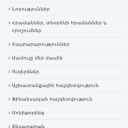
Փորձաքննությունների տեսակները
Նորություններ
Նորություններ
Հրամաններ, տնօրենի հրամաններ և
Գրադարան
որոշումներ
Կայքի քարտեզ
Հայտարարություններ
Մամուլը մեր մասին
Ուղերձներ
Աշխատանքային հաշվետվություն
Ֆինանսական հաշվետվություն
Մոնիթորինգ
Տեսադարան