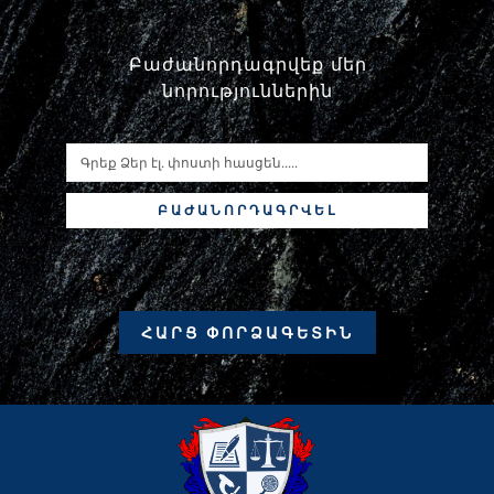
Բաժանորդագրվեք մեր
նորություններին
ԲԱԺԱՆՈՐԴԱԳՐՎԵԼ
ՀԱՐՑ ՓՈՐՁԱԳԵՏԻՆ