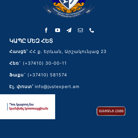
ԿԱՊԸ ՄԵԶ ՀԵՏ
Հասցե՝
ՀՀ ք. Երևան, Արշակունյաց 23
Հեռ`
(+37410) 30-00-11
Ֆաքս`
(+37410) 581574
Էլ․ փոստ՝
info@justexpert.am